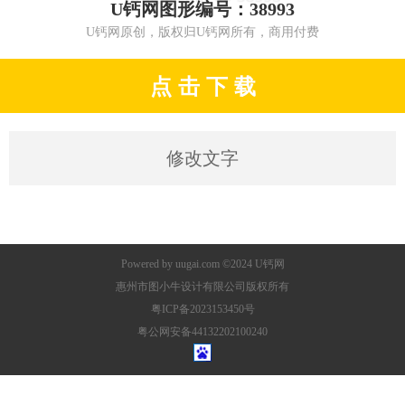
U钙网图形编号：38993
U钙网原创，版权归U钙网所有，商用付费
点 击 下 载
修改文字
Powered by
uugai.com
©2024
U钙网
惠州市图小牛设计有限公司版权所有
粤ICP备2023153450号
粤公网安备44132202100240