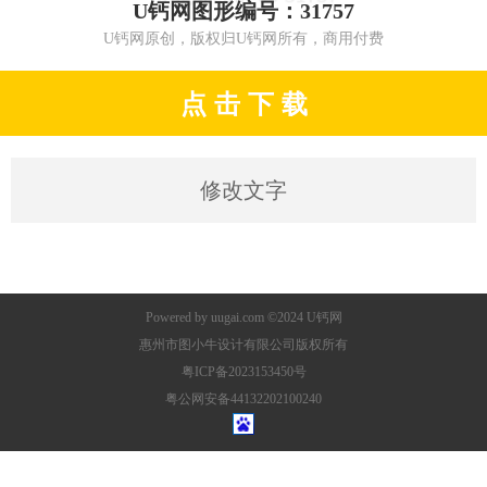
U钙网图形编号：31757
U钙网原创，版权归U钙网所有，商用付费
点 击 下 载
修改文字
Powered by
uugai.com
©2024
U钙网
惠州市图小牛设计有限公司版权所有
粤ICP备2023153450号
粤公网安备44132202100240