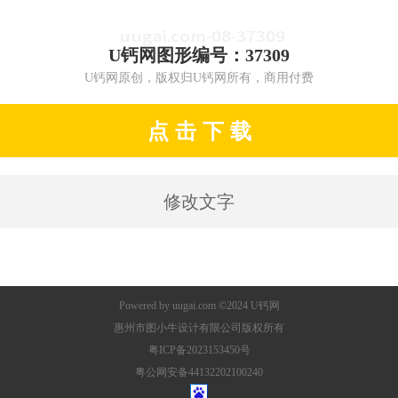
U钙网图形编号：37309
U钙网原创，版权归U钙网所有，商用付费
点 击 下 载
修改文字
Powered by
uugai.com
©2024
U钙网
惠州市图小牛设计有限公司版权所有
粤ICP备2023153450号
粤公网安备44132202100240