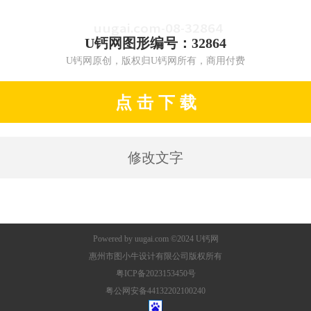
U钙网图形编号：32864
U钙网原创，版权归U钙网所有，商用付费
点 击 下 载
修改文字
Powered by
uugai.com
©2024
U钙网
惠州市图小牛设计有限公司版权所有
粤ICP备2023153450号
粤公网安备44132202100240