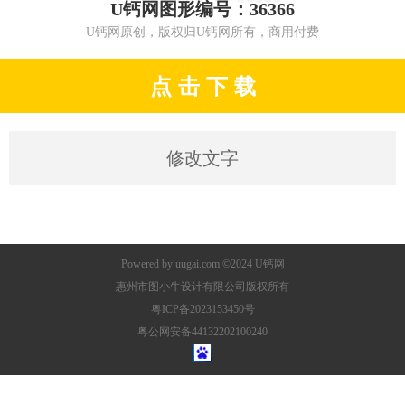
U钙网图形编号：36366
U钙网原创，版权归U钙网所有，商用付费
点 击 下 载
修改文字
Powered by
uugai.com
©2024
U钙网
惠州市图小牛设计有限公司版权所有
粤ICP备2023153450号
粤公网安备44132202100240