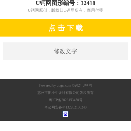
U钙网图形编号：32418
U钙网原创，版权归U钙网所有，商用付费
点 击 下 载
修改文字
Powered by
uugai.com
©2024
U钙网
惠州市图小牛设计有限公司版权所有
粤ICP备2023153450号
粤公网安备44132202100240