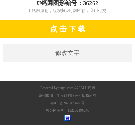
U钙网图形编号：36262
U钙网原创，版权归U钙网所有，商用付费
点 击 下 载
修改文字
Powered by
uugai.com
©2024
U钙网
惠州市图小牛设计有限公司版权所有
粤ICP备2023153450号
粤公网安备44132202100240