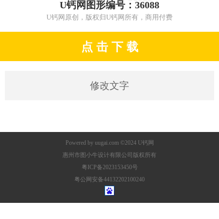
U钙网图形编号：36088
U钙网原创，版权归U钙网所有，商用付费
点 击 下 载
修改文字
Powered by
uugai.com
©2024
U钙网
惠州市图小牛设计有限公司版权所有
粤ICP备2023153450号
粤公网安备44132202100240