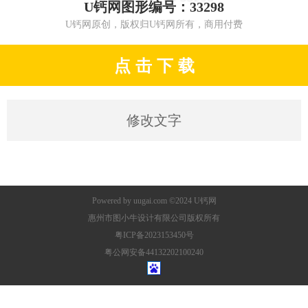
U钙网图形编号：33298
U钙网原创，版权归U钙网所有，商用付费
点 击 下 载
修改文字
Powered by
uugai.com
©2024
U钙网
惠州市图小牛设计有限公司版权所有
粤ICP备2023153450号
粤公网安备44132202100240