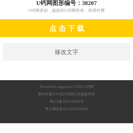
U钙网图形编号：38207
U钙网原创，版权归U钙网所有，商用付费
点 击 下 载
修改文字
Powered by
uugai.com
©2024
U钙网
惠州市图小牛设计有限公司版权所有
粤ICP备2023153450号
粤公网安备44132202100240