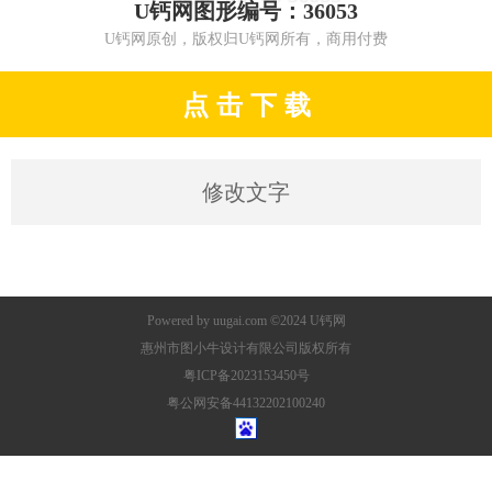
U钙网图形编号：36053
U钙网原创，版权归U钙网所有，商用付费
点 击 下 载
修改文字
Powered by
uugai.com
©2024
U钙网
惠州市图小牛设计有限公司版权所有
粤ICP备2023153450号
粤公网安备44132202100240