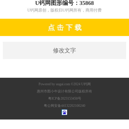
U钙网图形编号：35868
U钙网原创，版权归U钙网所有，商用付费
点 击 下 载
修改文字
Powered by
uugai.com
©2024
U钙网
惠州市图小牛设计有限公司版权所有
粤ICP备2023153450号
粤公网安备44132202100240