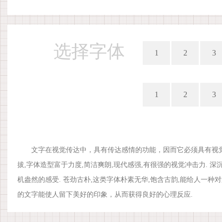
选择字体
1
2
3
1
2
3
文字在视觉传达中，具有传达感情的功能，因而它必须具有视觉上
拔,字体造型富于力度,简洁爽朗,现代感强,有很强的视觉冲击力. 深
机盎然的感受. 苍劲古朴,这类字体朴素无华,饱含古韵,能给人一种
的文字能使人留下美好的印象，从而获得良好的心理反应.