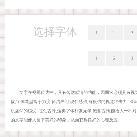
选择字体
1
2
3
1
2
3
文字在视觉传达中，具有传达感情的功能，因而它必须具有视觉上
拔,字体造型富于力度,简洁爽朗,现代感强,有很强的视觉冲击力. 深
机盎然的感受. 苍劲古朴,这类字体朴素无华,饱含古韵,能给人一种
的文字能使人留下美好的印象，从而获得良好的心理反应.