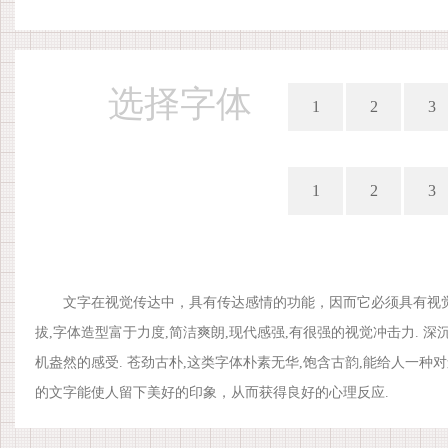
选择字体
1
2
3
1
2
3
文字在视觉传达中，具有传达感情的功能，因而它必须具有视觉上
拔,字体造型富于力度,简洁爽朗,现代感强,有很强的视觉冲击力. 深
机盎然的感受. 苍劲古朴,这类字体朴素无华,饱含古韵,能给人一种
的文字能使人留下美好的印象，从而获得良好的心理反应.