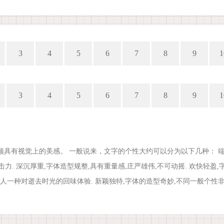
3
4
5
6
7
8
9
1
3
4
5
6
7
8
9
1
具有视觉上的美感。 一般说来，文字的个性大约可以分为以下几种： 端庄
击力. 深沉厚重,字体造型规整,具有重量感,庄严雄伟,不可动摇. 欢快轻
能给人一种对逝去时光的回味体验. 新颖独特,字体的造型奇妙,不同一般个