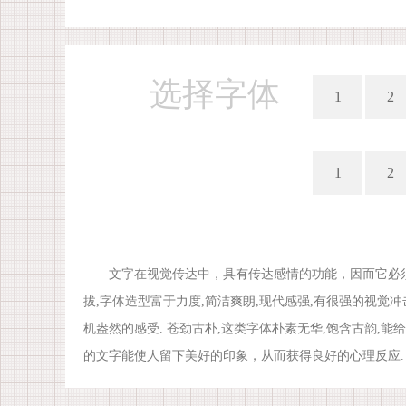
选择字体
1
2
1
2
文字在视觉传达中，具有传达感情的功能，因而它必须
拔,字体造型富于力度,简洁爽朗,现代感强,有很强的视觉冲
机盎然的感受. 苍劲古朴,这类字体朴素无华,饱含古韵,
的文字能使人留下美好的印象，从而获得良好的心理反应.