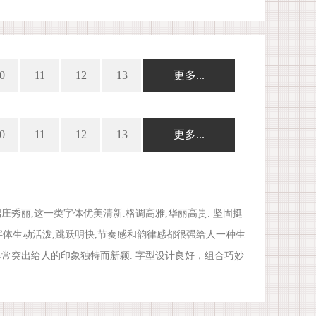
0
11
12
13
更多...
0
11
12
13
更多...
秀丽,这一类字体优美清新.格调高雅,华丽高贵. 坚固挺
盈,字体生动活泼,跳跃明快,节奏感和韵律感都很强给人一种生
性非常突出给人的印象独特而新颖. 字型设计良好，组合巧妙