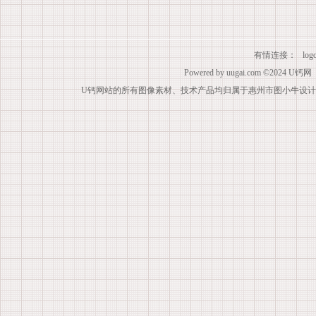
有情连接：
lo
Powered by
uugai.com
©2024
U钙网
U钙网站的所有图像素材、技术产品均归属于惠州市图小牛设