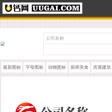
最新图标
字母图标
动物图标
厨师美食
房屋建筑