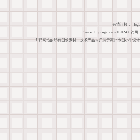
有情连接：
lo
Powered by
uugai.com
©2024
U钙网
U钙网站的所有图像素材、技术产品均归属于惠州市图小牛设