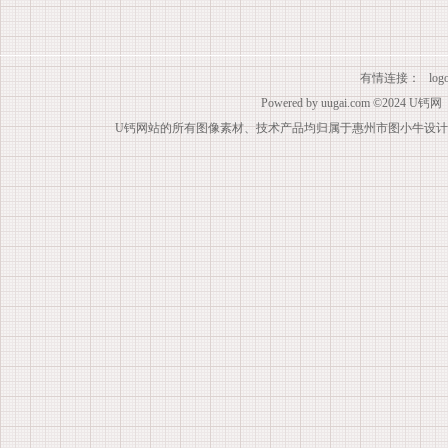
有情连接：
lo
Powered by
uugai.com
©2024
U钙网
U钙网站的所有图像素材、技术产品均归属于惠州市图小牛设