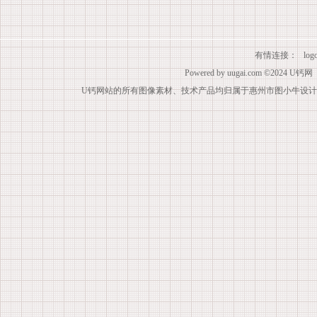
有情连接：
lo
Powered by
uugai.com
©2024
U钙网
U钙网站的所有图像素材、技术产品均归属于惠州市图小牛设