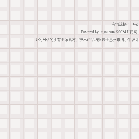
有情连接：
lo
Powered by
uugai.com
©2024
U钙网
U钙网站的所有图像素材、技术产品均归属于惠州市图小牛设