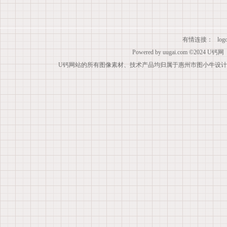
有情连接：
lo
Powered by
uugai.com
©2024
U钙网
U钙网站的所有图像素材、技术产品均归属于惠州市图小牛设