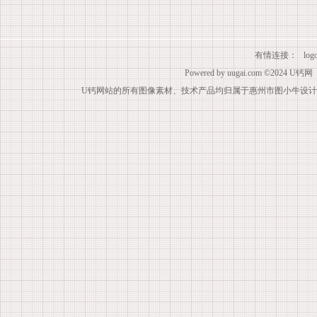
有情连接：
lo
Powered by
uugai.com
©2024
U钙网
U钙网站的所有图像素材、技术产品均归属于惠州市图小牛设