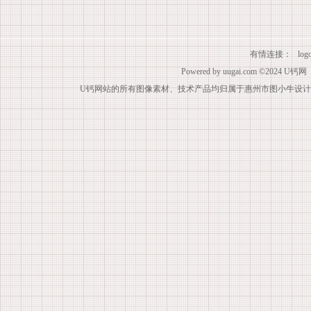
有情连接：
lo
Powered by
uugai.com
©2024
U钙网
U钙网站的所有图像素材、技术产品均归属于惠州市图小牛设