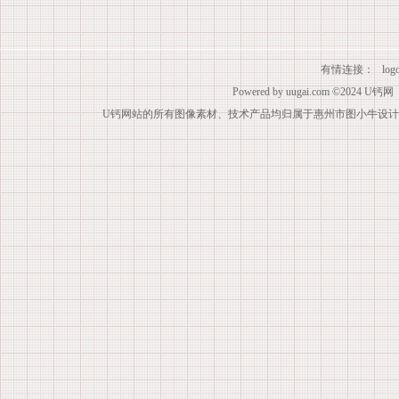
有情连接：
lo
Powered by
uugai.com
©2024
U钙网
U钙网站的所有图像素材、技术产品均归属于惠州市图小牛设