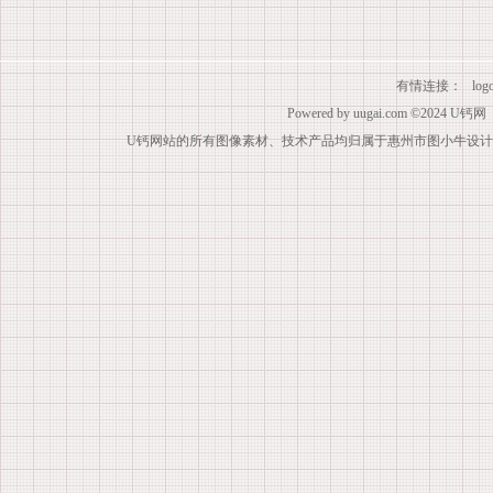
有情连接：
lo
Powered by
uugai.com
©2024
U钙网
U钙网站的所有图像素材、技术产品均归属于惠州市图小牛设