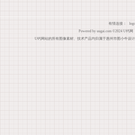
有情连接：
lo
Powered by
uugai.com
©2024
U钙网
U钙网站的所有图像素材、技术产品均归属于惠州市图小牛设