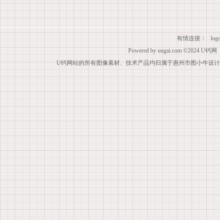
有情连接：
lo
Powered by
uugai.com
©2024
U钙网
U钙网站的所有图像素材、技术产品均归属于惠州市图小牛设