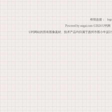
有情连接：
lo
Powered by
uugai.com
©2024
U钙网
U钙网站的所有图像素材、技术产品均归属于惠州市图小牛设