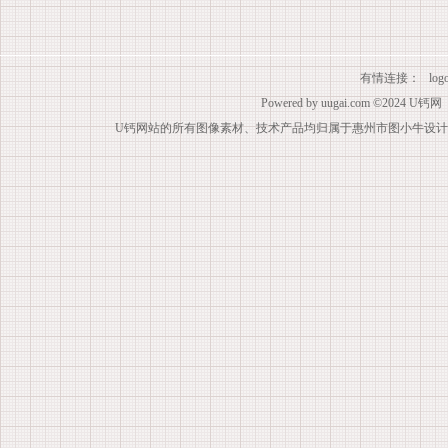
有情连接：
lo
Powered by
uugai.com
©2024
U钙网
U钙网站的所有图像素材、技术产品均归属于惠州市图小牛设