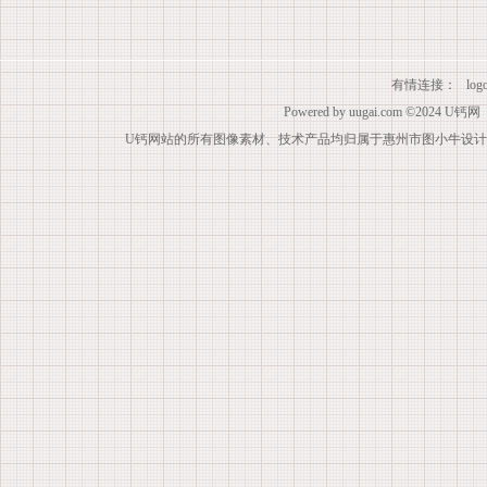
有情连接：
lo
Powered by
uugai.com
©2024
U钙网
U钙网站的所有图像素材、技术产品均归属于惠州市图小牛设