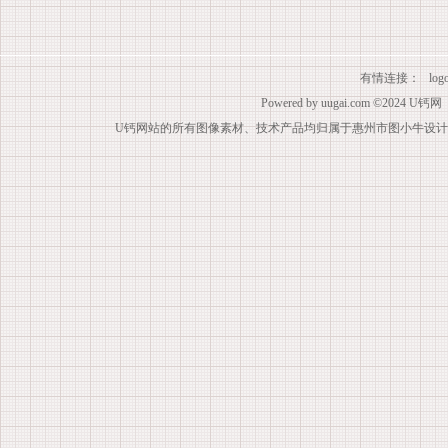
有情连接：
lo
Powered by
uugai.com
©2024
U钙网
U钙网站的所有图像素材、技术产品均归属于惠州市图小牛设