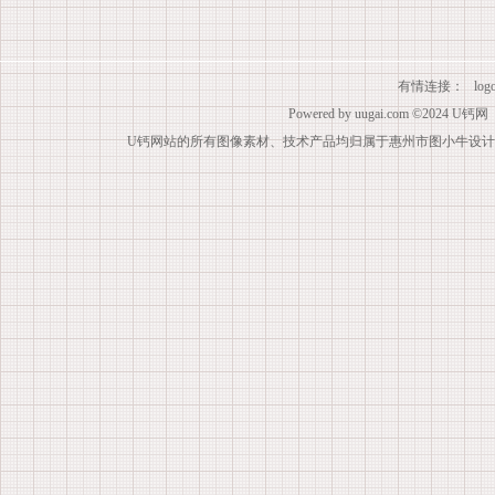
有情连接：
lo
Powered by
uugai.com
©2024
U钙网
U钙网站的所有图像素材、技术产品均归属于惠州市图小牛设