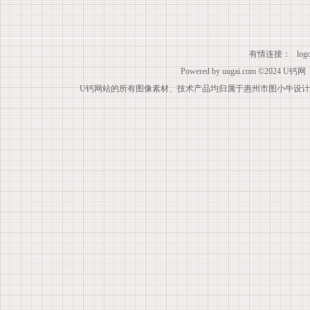
有情连接：
lo
Powered by
uugai.com
©2024
U钙网
U钙网站的所有图像素材、技术产品均归属于惠州市图小牛设