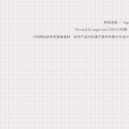
有情连接：
lo
Powered by
uugai.com
©2024
U钙网
U钙网站的所有图像素材、技术产品均归属于惠州市图小牛设