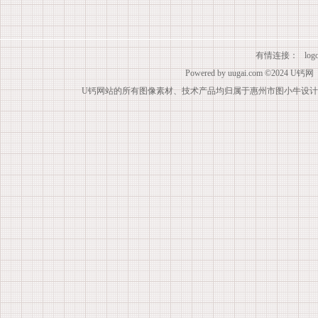
有情连接：
lo
Powered by
uugai.com
©2024
U钙网
U钙网站的所有图像素材、技术产品均归属于惠州市图小牛设