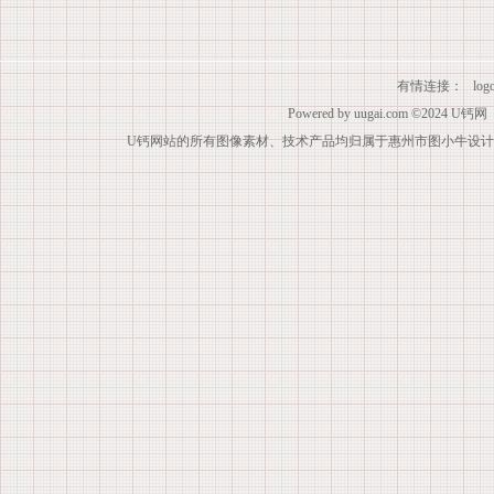
有情连接：
lo
Powered by
uugai.com
©2024
U钙网
U钙网站的所有图像素材、技术产品均归属于惠州市图小牛设