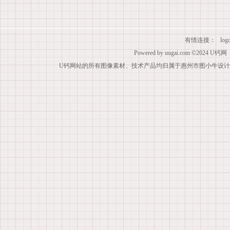
有情连接：
lo
Powered by
uugai.com
©2024
U钙网
U钙网站的所有图像素材、技术产品均归属于惠州市图小牛设