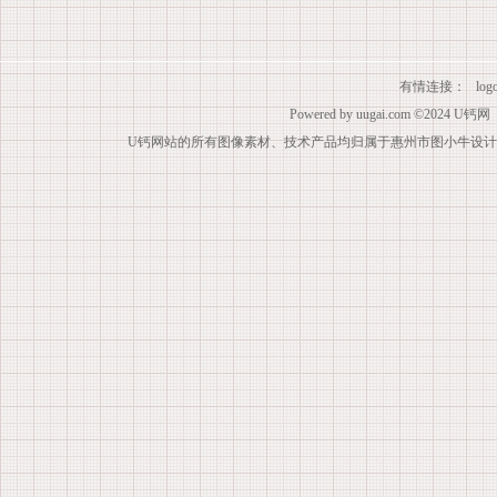
有情连接：
lo
Powered by
uugai.com
©2024
U钙网
U钙网站的所有图像素材、技术产品均归属于惠州市图小牛设