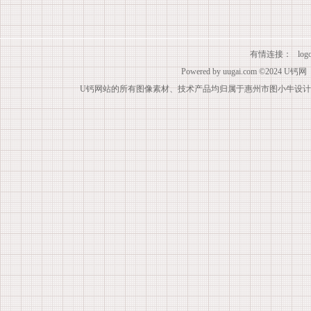
有情连接：
lo
Powered by
uugai.com
©2024
U钙网
U钙网站的所有图像素材、技术产品均归属于惠州市图小牛设