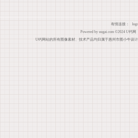
有情连接：
lo
Powered by
uugai.com
©2024
U钙网
U钙网站的所有图像素材、技术产品均归属于惠州市图小牛设