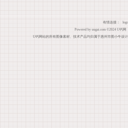
有情连接：
lo
Powered by
uugai.com
©2024
U钙网
U钙网站的所有图像素材、技术产品均归属于惠州市图小牛设