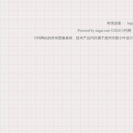
有情连接：
lo
Powered by
uugai.com
©2024
U钙网
U钙网站的所有图像素材、技术产品均归属于惠州市图小牛设