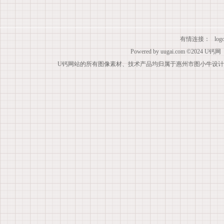
有情连接：
lo
Powered by
uugai.com
©2024
U钙网
U钙网站的所有图像素材、技术产品均归属于惠州市图小牛设