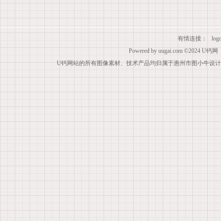
有情连接：
lo
Powered by
uugai.com
©2024
U钙网
U钙网站的所有图像素材、技术产品均归属于惠州市图小牛设