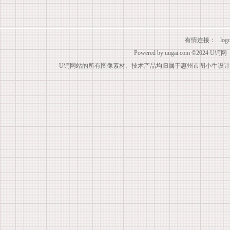
有情连接：
lo
Powered by
uugai.com
©2024
U钙网
U钙网站的所有图像素材、技术产品均归属于惠州市图小牛设