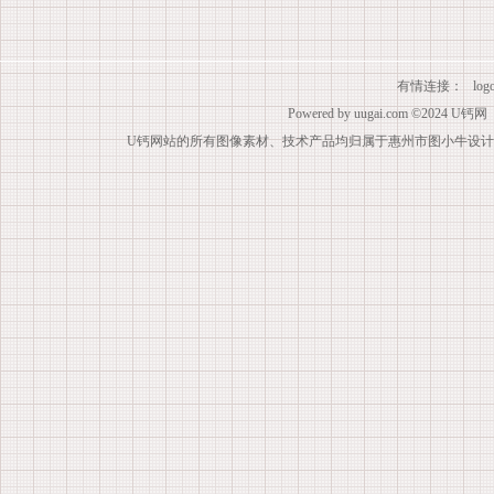
有情连接：
lo
Powered by
uugai.com
©2024
U钙网
U钙网站的所有图像素材、技术产品均归属于惠州市图小牛设