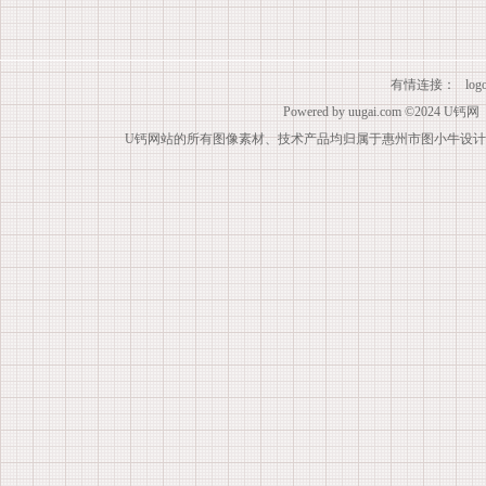
有情连接：
lo
Powered by
uugai.com
©2024
U钙网
U钙网站的所有图像素材、技术产品均归属于惠州市图小牛设