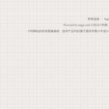
有情连接：
lo
Powered by
uugai.com
©2024
U钙网
U钙网站的所有图像素材、技术产品均归属于惠州市图小牛设